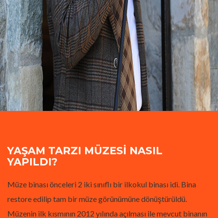
YAŞAM TARZI MÜZESI NASIL
YAPILDI?
Müze binası önceleri 2 iki sınıflı bir ilkokul binası idi. Bina
restore edilip tam bir müze görünümüne dönüştürüldü.
Müzenin ilk kısmının 2012 yılında açılması ile mevcut binanın