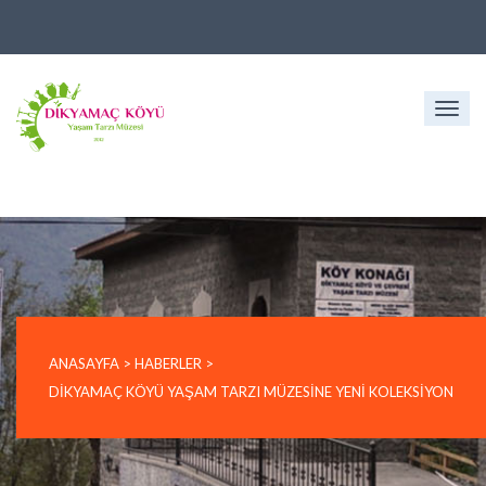
Togg
navig
ANASAYFA
>
HABERLER
>
DIKYAMAÇ KÖYÜ YAŞAM TARZI MÜZESINE YENI KOLEKSIYON