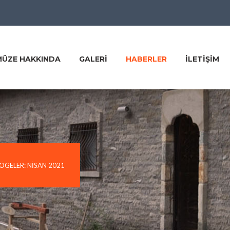
MÜZE HAKKINDA
GALERI
HABERLER
ILETIŞIM
ÖGELER: NISAN 2021